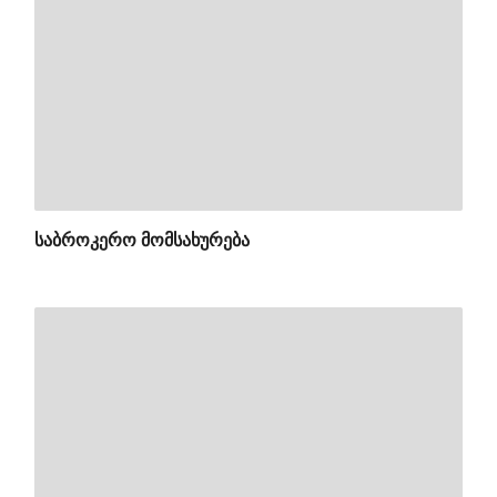
ᲡᲐᲑᲠᲝᲙᲔᲠᲝ ᲛᲝᲛᲡᲐᲮᲣᲠᲔᲑᲐ