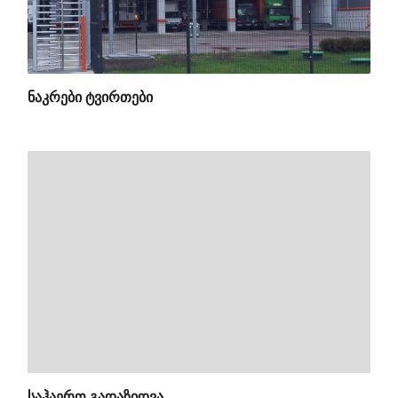
ᲜᲐᲙᲠᲔᲑᲘ ᲢᲕᲘᲠᲗᲔᲑᲘ
ᲡᲐᲰᲐᲔᲠᲝ ᲒᲐᲓᲐᲖᲘᲓᲕᲐ