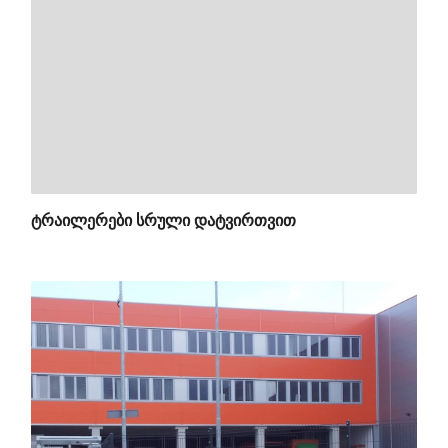
ᲢᲠᲐᲘᲚᲔᲠᲔᲑᲘ ᲡᲠᲣᲚᲘ ᲓᲐᲢᲕᲘᲠᲗᲕᲘᲗ