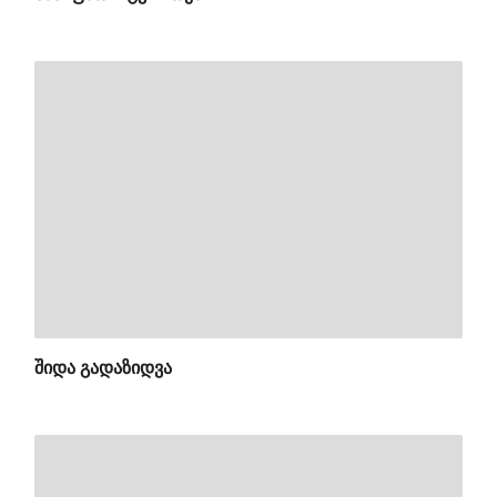
ᲨᲘᲓᲐ ᲒᲐᲓᲐᲖᲘᲓᲕᲐ