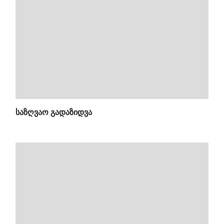
ᲡᲐᲖᲦᲕᲐᲝ ᲒᲐᲓᲐᲖᲘᲓᲕᲐ