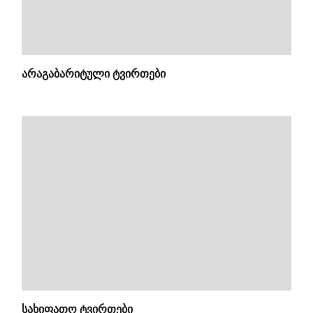
ᲐᲠᲐᲒᲐᲑᲐᲠᲘᲢᲣᲚᲘ ᲢᲕᲘᲠᲗᲔᲑᲘ
ᲡᲐᲮᲘᲤᲐᲗᲝ ᲢᲕᲘᲠᲗᲔᲑᲘ