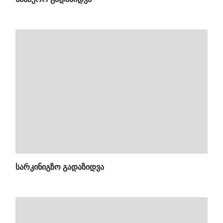
ᲡᲐᲠᲙᲘᲜᲘᲒᲖᲝ ᲒᲐᲓᲐᲖᲘᲓᲕᲐ